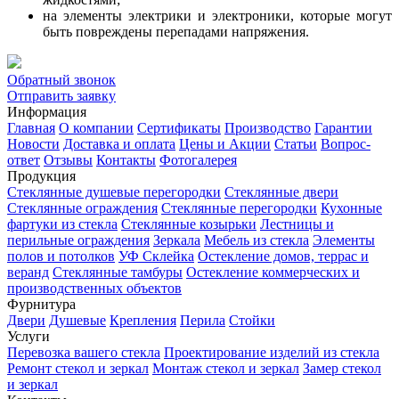
на элементы электрики и электроники, которые могут
быть повреждены перепадами напряжения.
Обратный звонок
Отправить заявку
Информация
Главная
О компании
Сертификаты
Производство
Гарантии
Новости
Доставка и оплата
Цены и Акции
Статьи
Вопрос-
ответ
Отзывы
Контакты
Фотогалерея
Продукция
Стеклянные душевые перегородки
Стеклянные двери
Стеклянные ограждения
Стеклянные перегородки
Кухонные
фартуки из стекла
Стеклянные козырьки
Лестницы и
перильные ограждения
Зеркала
Мебель из стекла
Элементы
полов и потолков
УФ Склейка
Остекление домов, террас и
веранд
Стеклянные тамбуры
Остекление коммерческих и
производственных объектов
Фурнитура
Двери
Душевые
Крепления
Перила
Стойки
Услуги
Перевозка вашего стекла
Проектирование изделий из стекла
Ремонт стекол и зеркал
Монтаж стекол и зеркал
Замер стекол
и зеркал