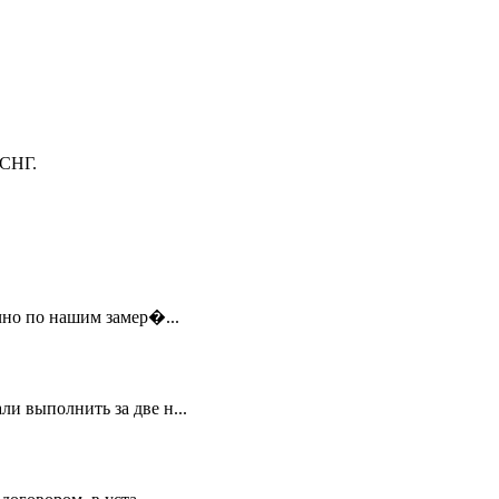
 СНГ.
чно по нашим замер�...
и выполнить за две н...