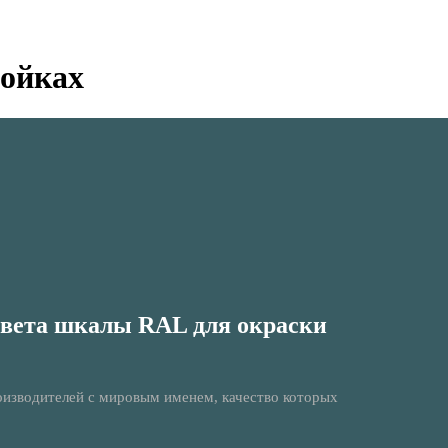
тойках
цвета шкалы RAL для окраски
изводителей с мировым именем, качество которых