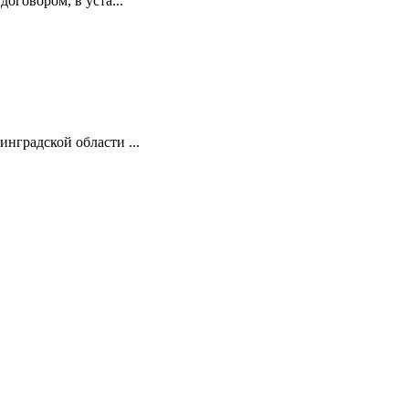
оговором, в уста...
нградской области ...