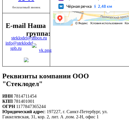
бесплатный звонок
E-mail
Наша
группа:
steklodel@inbox.ru
info@steklodel-
spb.ru
Реквизиты компании ООО
"Стеклодел"
ИНН
7814711454
КПП
781401001
ОГРН
1177847365244
Юридический адрес
: 197227, г. Санкт-Петербург, ул.
Гаккелевская, 31, кор. 2, лит. А ,пом. 2-Н, офис 1