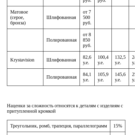
руб.
руб.
Матовое
от 7
(серое,
Шлифованная
500
бронза)
руб.
от 8
Полированная
850
руб.
82,6
100,4
132,5
2
Krystavision
Шлифованная
у.е.
у.е.
у.е.
у
84,1
105,9
145,6
2
Полированная
у.е.
у.е.
у.е.
у
Наценки за сложность относятся к деталям с изделиям с
притупленной кромкой
Треугольник, ромб, трапеция, параллелограмм
15%