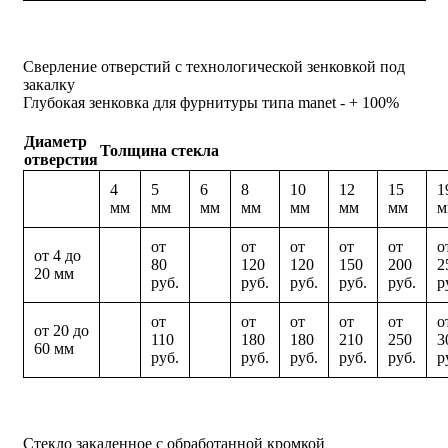
Сверление отверстий с технологической зенковкой под
закалку
Глубокая зенковка для фурнитуры типа manet - + 100%
Диаметр
Толщина стекла
отверстия
4
5
6
8
10
12
15
1
мм
мм
мм
мм
мм
мм
мм
м
от
от
от
от
от
о
от 4 до
80
120
120
150
200
2
20 мм
руб.
руб.
руб.
руб.
руб.
р
от
от
от
от
от
о
от 20 до
110
180
180
210
250
3
60 мм
руб.
руб.
руб.
руб.
руб.
р
Стекло закаленное с обработанной кромкой