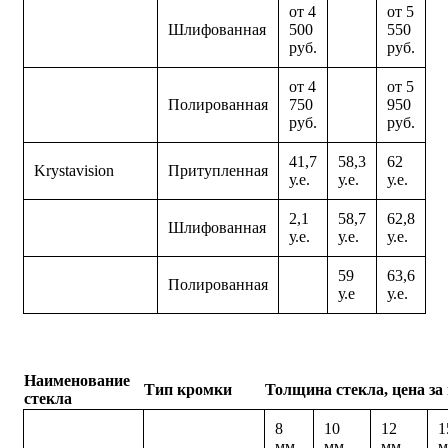
от 4
от 5
Шлифованная
500
550
руб.
руб.
от 4
от 5
Полированная
750
950
руб.
руб.
41,7
58,3
62
Krystavision
Притупленная
у.е.
у.е.
у.е.
2,1
58,7
62,8
Шлифованная
у.е.
у.е.
у.е.
59
63,6
Полированная
у.е
у.е.
Наименование
Тип кромки
Толщина стекла, цена за
стекла
8
10
12
1
мм
мм
мм
м