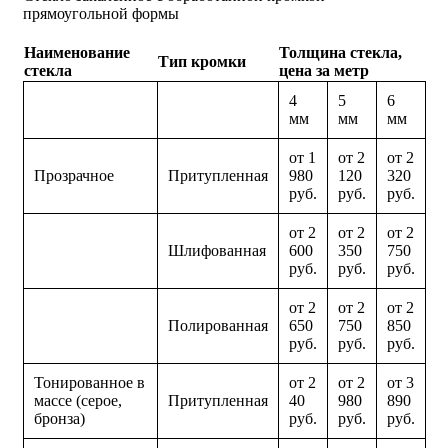
прямоугольной формы
Наименование
Толщина стекла,
Тип кромки
стекла
цена за метр
4
5
6
мм
мм
мм
от 1
от 2
от 2
Прозрачное
Притупленная
980
120
320
руб.
руб.
руб.
от 2
от 2
от 2
Шлифованная
600
350
750
руб.
руб.
руб.
от 2
от 2
от 2
Полированная
650
750
850
руб.
руб.
руб.
Тонированное в
от 2
от 2
от 3
массе (серое,
Притупленная
40
980
890
бронза)
руб.
руб.
руб.