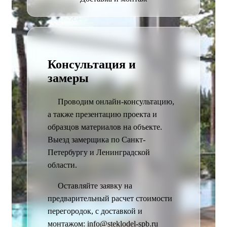
Консультация и
замеры
Проводим онлайн-консультацию,
а также презентацию проекта и
образцов материалов на объекте.
Выезд замерщика по Санкт-
Петербургу и Ленинградской
области.
Оставляйте заявку на
предварительный расчет стоимости
перегородок, с доставкой и
монтажом: info@steklodel-spb.ru