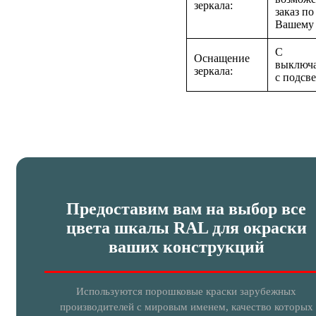
зеркала:
заказ по
Вашему
С
Оснащение
выключа
зеркала:
с подсв
Предоставим вам на выбор все
цвета шкалы RAL для окраски
ваших конструкций
Используются порошковые краски зарубежных
производителей с мировым именем, качество которых