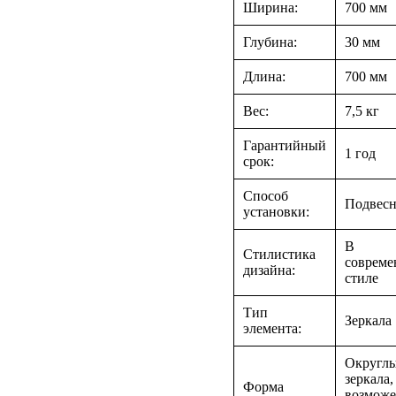
Ширина:
700 мм
Глубина:
30 мм
Длина:
700 мм
Вес:
7,5 кг
Гарантийный
1 год
срок:
Способ
Подвесн
установки:
В
Стилистика
соврем
дизайна:
стиле
Тип
Зеркала
элемента:
Округл
зеркала,
Форма
возмож