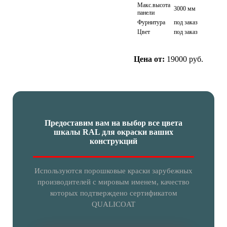
Макс.высота
3000 мм
панели
Фурнитура
под заказ
Цвет
под заказ
Цена от:
19000 руб.
Предоставим вам на выбор все цвета
шкалы RAL для окраски ваших
конструкций
Используются порошковые краски зарубежных
производителей с мировым именем, качество
которых подтверждено сертификатом
QUALICOAT