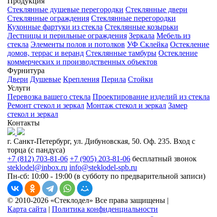
Продукция
Стеклянные душевые перегородки
Стеклянные двери
Стеклянные ограждения
Стеклянные перегородки
Кухонные фартуки из стекла
Стеклянные козырьки
Лестницы и перильные ограждения
Зеркала
Мебель из
стекла
Элементы полов и потолков
УФ Склейка
Остекление
домов, террас и веранд
Стеклянные тамбуры
Остекление
коммерческих и производственных объектов
Фурнитура
Двери
Душевые
Крепления
Перила
Стойки
Услуги
Перевозка вашего стекла
Проектирование изделий из стекла
Ремонт стекол и зеркал
Монтаж стекол и зеркал
Замер
стекол и зеркал
Контакты
г. Санкт-Петербург, ул. Дибуновская, 50. Оф. 235. Вход с
торца (с пандуса)
+7 (812) 703-81-06
+7 (905) 203-81-06
бесплатный звонок
steklodel@inbox.ru
info@steklodel-spb.ru
Пн-сб: 10:00 - 19:00 (в субботу по предварительной записи)
© 2010-
2026
«Стеклодел»
Все права защищены
|
Карта сайта
|
Политика конфиденциальности