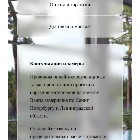
Оплата и гарантии
Доставка и монтаж
Консультация и замеры
Проводим онлайн-консультацию, а
также презентацию проекта и
образцов материалов на объекте.
Выезд замерщика по Санкт-
Петербургу и Ленинградской
области.
Оставляйте заявку на
предварительный расчет стоимости