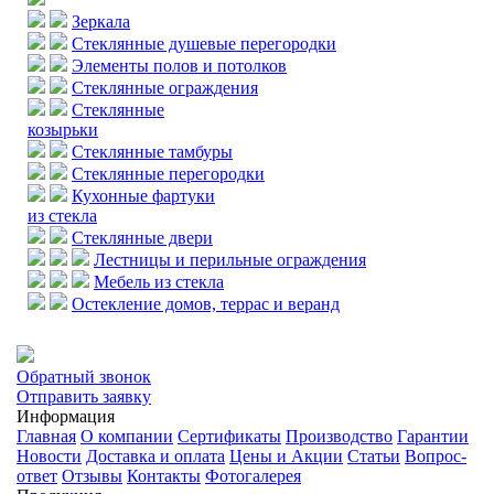
Зеркала
Стеклянные душевые перегородки
Элементы полов и потолков
Стеклянные ограждения
Стеклянные
козырьки
Стеклянные тамбуры
Стеклянные перегородки
Кухонные фартуки
из стекла
Стеклянные двери
Лестницы и перильные ограждения
Мебель из стекла
Остекление домов, террас и веранд
Обратный звонок
Отправить заявку
Информация
Главная
О компании
Сертификаты
Производство
Гарантии
Новости
Доставка и оплата
Цены и Акции
Статьи
Вопрос-
ответ
Отзывы
Контакты
Фотогалерея