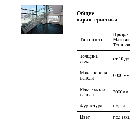
Общие
характеристики
Прозрач
Тип стекла
Матовое
Тониров
Толщина
от 10 до
стекла
Макс.ширина
6000 мм
панели
Макс.высота
3000мм
панели
Фурнитура
под зака
Цвет
под зака