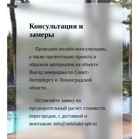
Консультация и
замеры
Проводим онлайн-консультацию,
а также презентацию проекта и
образцов материалов на объекте.
Выезд замерщика по Санкт-
Петербургу и Ленинградской
области.
Оставляйте заявку на
предварительный расчет стоимости
перегородок, с доставкой и
монтажом: info@steklodel-spb.ru