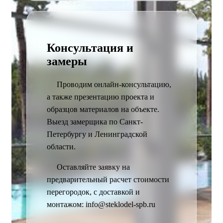
Консультация и
замеры
Проводим онлайн-консультацию,
а также презентацию проекта и
образцов материалов на объекте.
Выезд замерщика по Санкт-
Петербургу и Ленинградской
области.
Оставляйте заявку на
предварительный расчет стоимости
перегородок, с доставкой и
монтажом: info@steklodel-spb.ru