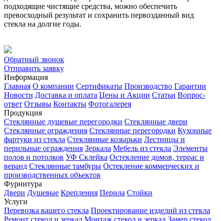
подходящие чистящие средства, можно обеспечить
превосходный результат и сохранить первозданный вид
стекла на долгие годы.
Обратный звонок
Отправить заявку
Информация
Главная
О компании
Сертификаты
Производство
Гарантии
Новости
Доставка и оплата
Цены и Акции
Статьи
Вопрос-
ответ
Отзывы
Контакты
Фотогалерея
Продукция
Стеклянные душевые перегородки
Стеклянные двери
Стеклянные ограждения
Стеклянные перегородки
Кухонные
фартуки из стекла
Стеклянные козырьки
Лестницы и
перильные ограждения
Зеркала
Мебель из стекла
Элементы
полов и потолков
УФ Склейка
Остекление домов, террас и
веранд
Стеклянные тамбуры
Остекление коммерческих и
производственных объектов
Фурнитура
Двери
Душевые
Крепления
Перила
Стойки
Услуги
Перевозка вашего стекла
Проектирование изделий из стекла
Ремонт стекол и зеркал
Монтаж стекол и зеркал
Замер стекол